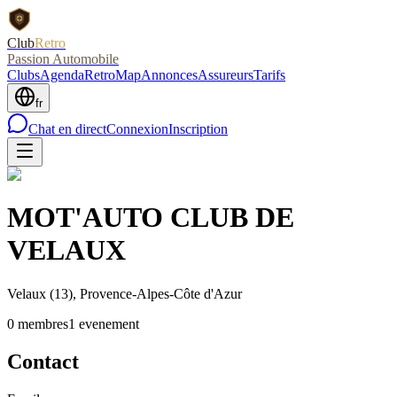
Club
Retro
Passion Automobile
Clubs
Agenda
RetroMap
Annonces
Assureurs
Tarifs
fr
Chat en direct
Connexion
Inscription
MOT'AUTO CLUB DE
VELAUX
Velaux
(13)
, Provence-Alpes-Côte d'Azur
0
membre
s
1
evenement
Contact