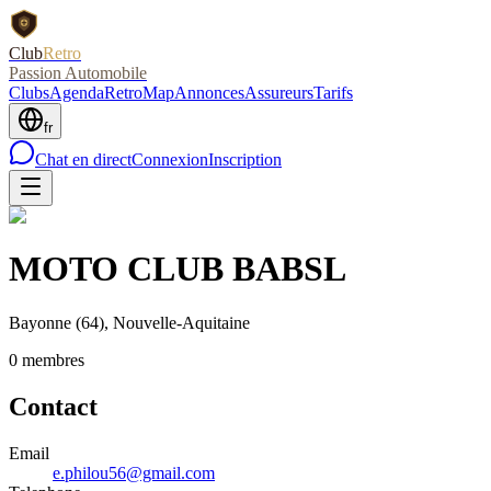
Club
Retro
Passion Automobile
Clubs
Agenda
RetroMap
Annonces
Assureurs
Tarifs
fr
Chat en direct
Connexion
Inscription
MOTO CLUB BABSL
Bayonne
(64)
, Nouvelle-Aquitaine
0
membre
s
Contact
Email
e.philou56@gmail.com