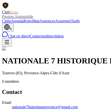
Club
Retro
Passion Automobile
Clubs
Agenda
RetroMap
Annonces
Assureurs
Tarifs
fr
Chat en direct
Connexion
Inscription
NATIONALE 7 HISTORIQUE
Tourves
(83)
, Provence-Alpes-Côte d'Azur
0
membre
s
Contact
Email
nationale7historiqueprovence@gmail.com