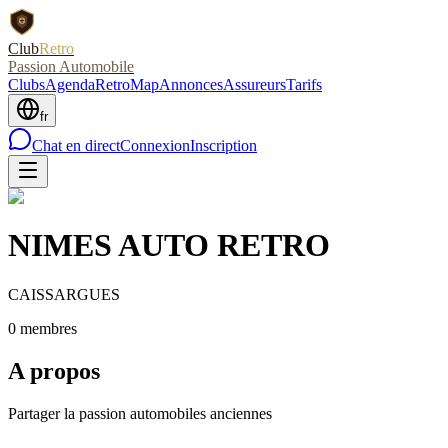
Club
Retro
Passion Automobile
Clubs
Agenda
RetroMap
Annonces
Assureurs
Tarifs
fr
Chat en direct
Connexion
Inscription
NIMES AUTO RETRO
CAISSARGUES
0
membre
s
A propos
Partager la passion automobiles anciennes