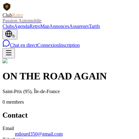
Club
Retro
Passion Automobile
Clubs
Agenda
RetroMap
Annonces
Assureurs
Tarifs
fr
Chat en direct
Connexion
Inscription
ON THE ROAD AGAIN
Saint-Prix
(95)
, Île-de-France
0
membre
s
Contact
Email
milourd350@gmail.com