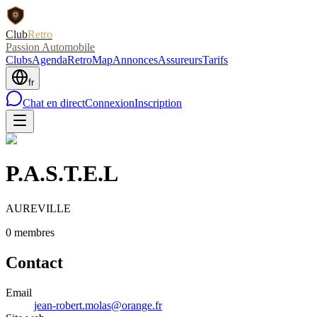
Club
Retro
Passion Automobile
Clubs
Agenda
RetroMap
Annonces
Assureurs
Tarifs
fr
Chat en direct
Connexion
Inscription
P.A.S.T.E.L
AUREVILLE
0
membre
s
Contact
Email
jean-robert.molas@orange.fr