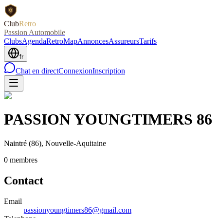
Club
Retro
Passion Automobile
Clubs
Agenda
RetroMap
Annonces
Assureurs
Tarifs
fr
Chat en direct
Connexion
Inscription
PASSION YOUNGTIMERS 86
Naintré
(86)
, Nouvelle-Aquitaine
0
membre
s
Contact
Email
passionyoungtimers86@gmail.com