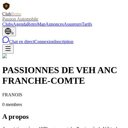
Club
Retro
Passion Automobile
Clubs
Agenda
RetroMap
Annonces
Assureurs
Tarifs
fr
Chat en direct
Connexion
Inscription
PASSIONNES DE VEH ANC
FRANCHE-COMTE
FRANOIS
0
membre
s
A propos