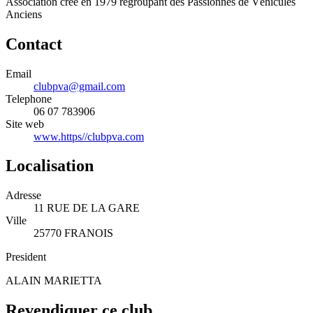
Association crée en 1979 regroupant des Passionnés de Véhicules
Anciens
Contact
Email
clubpva@gmail.com
Telephone
06 07 783906
Site web
www.https//clubpva.com
Localisation
Adresse
11 RUE DE LA GARE
Ville
25770 FRANOIS
President
ALAIN MARIETTA
Revendiquer ce club