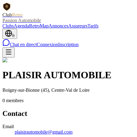
Club
Retro
Passion Automobile
Clubs
Agenda
RetroMap
Annonces
Assureurs
Tarifs
fr
Chat en direct
Connexion
Inscription
PLAISIR AUTOMOBILE
Boigny-sur-Bionne
(45)
, Centre-Val de Loire
0
membre
s
Contact
Email
plaisirautomobile@gmail.com