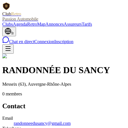
Club
Retro
Passion Automobile
Clubs
Agenda
RetroMap
Annonces
Assureurs
Tarifs
fr
Chat en direct
Connexion
Inscription
RANDONNÉE DU SANCY
Messeix
(63)
, Auvergne-Rhône-Alpes
0
membre
s
Contact
Email
randonneedusancy@gmail.com