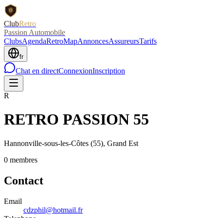
Club
Retro
Passion Automobile
Clubs
Agenda
RetroMap
Annonces
Assureurs
Tarifs
fr
Chat en direct
Connexion
Inscription
R
RETRO PASSION 55
Hannonville-sous-les-Côtes
(55)
, Grand Est
0
membre
s
Contact
Email
cdzphil@hotmail.fr