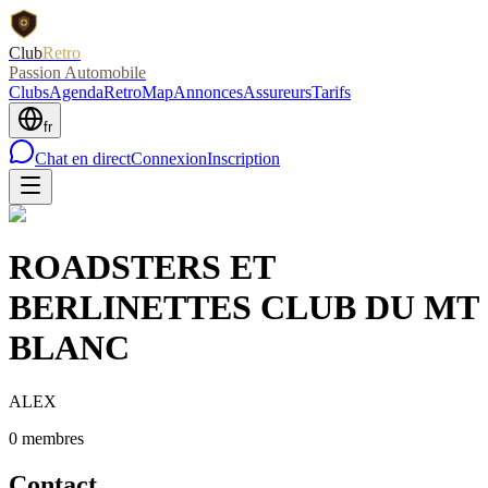
Club
Retro
Passion Automobile
Clubs
Agenda
RetroMap
Annonces
Assureurs
Tarifs
fr
Chat en direct
Connexion
Inscription
ROADSTERS ET
BERLINETTES CLUB DU MT
BLANC
ALEX
0
membre
s
Contact