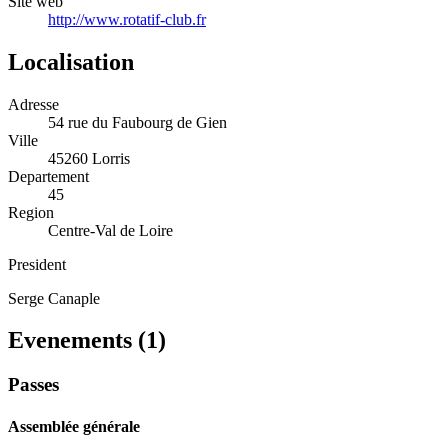
Site web
http://www.rotatif-club.fr
Localisation
Adresse
54 rue du Faubourg de Gien
Ville
45260 Lorris
Departement
45
Region
Centre-Val de Loire
President
Serge Canaple
Evenements (
1
)
Passes
Assemblée générale