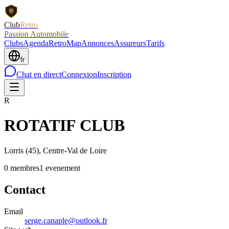
Club
Retro
Passion Automobile
Clubs
Agenda
RetroMap
Annonces
Assureurs
Tarifs
fr
Chat en direct
Connexion
Inscription
R
ROTATIF CLUB
Lorris
(45)
, Centre-Val de Loire
0
membre
s
1
evenement
Contact
Email
serge.canaple@outlook.fr