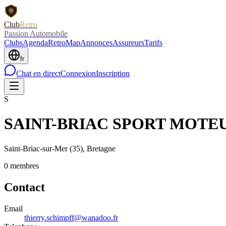
Club
Retro
Passion Automobile
Clubs
Agenda
RetroMap
Annonces
Assureurs
Tarifs
fr
Chat en direct
Connexion
Inscription
S
SAINT-BRIAC SPORT MOTE
Saint-Briac-sur-Mer
(35)
, Bretagne
0
membre
s
Contact
Email
thierry.schimpff@wanadoo.fr