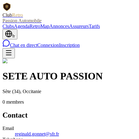
Club
Retro
Passion Automobile
Clubs
Agenda
RetroMap
Annonces
Assureurs
Tarifs
fr
Chat en direct
Connexion
Inscription
SETE AUTO PASSION
Sète
(34)
, Occitanie
0
membre
s
Contact
Email
reginald.gonnet@sfr.fr