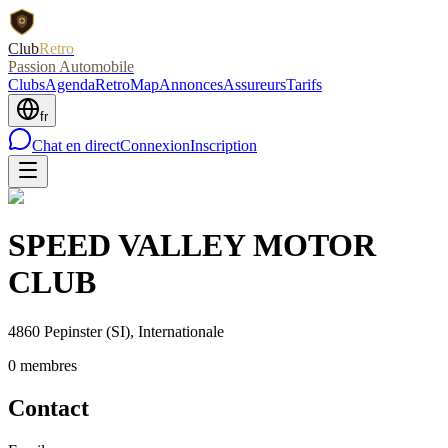
Club
Retro
Passion Automobile
Clubs
Agenda
RetroMap
Annonces
Assureurs
Tarifs
fr
Chat en direct
Connexion
Inscription
SPEED VALLEY MOTOR
CLUB
4860 Pepinster
(SI)
, Internationale
0
membre
s
Contact