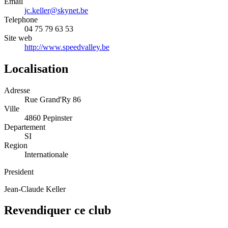
Email
jc.keller@skynet.be
Telephone
04 75 79 63 53
Site web
http://www.speedvalley.be
Localisation
Adresse
Rue Grand'Ry 86
Ville
4860 Pepinster
Departement
SI
Region
Internationale
President
Jean-Claude Keller
Revendiquer ce club