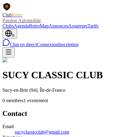
Club
Retro
Passion Automobile
Clubs
Agenda
RetroMap
Annonces
Assureurs
Tarifs
fr
Chat en direct
Connexion
Inscription
SUCY CLASSIC CLUB
Sucy-en-Brie
(94)
, Île-de-France
0
membre
s
1
evenement
Contact
Email
sucyclassicclub@gmail.com