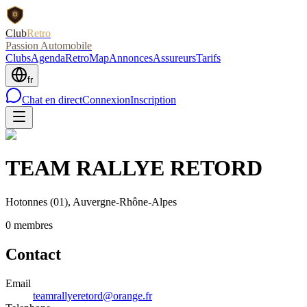
Club
Retro
Passion Automobile
Clubs
Agenda
RetroMap
Annonces
Assureurs
Tarifs
fr
Chat en direct
Connexion
Inscription
TEAM RALLYE RETORD
Hotonnes
(01)
, Auvergne-Rhône-Alpes
0
membre
s
Contact
Email
teamrallyeretord@orange.fr