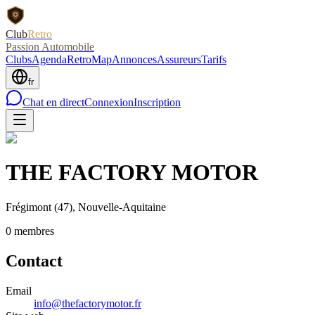
Club
Retro
Passion Automobile
Clubs
Agenda
RetroMap
Annonces
Assureurs
Tarifs
fr
Chat en direct
Connexion
Inscription
THE FACTORY MOTOR
Frégimont
(47)
, Nouvelle-Aquitaine
0
membre
s
Contact
Email
info@thefactorymotor.fr