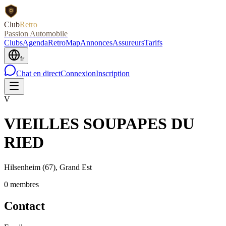
Club
Retro
Passion Automobile
Clubs
Agenda
RetroMap
Annonces
Assureurs
Tarifs
fr
Chat en direct
Connexion
Inscription
V
VIEILLES SOUPAPES DU
RIED
Hilsenheim
(67)
, Grand Est
0
membre
s
Contact