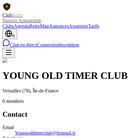
Club
Retro
Passion Automobile
Clubs
Agenda
RetroMap
Annonces
Assureurs
Tarifs
fr
Chat en direct
Connexion
Inscription
YOUNG OLD TIMER CLUB
Versailles
(78)
, Île-de-France
0
membre
s
Contact
Email
Youngoldtimerclub@hotmail.fr